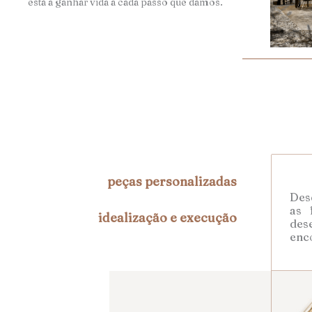
está a ganhar vida a cada passo que damos.
peças personalizadas
Desd
as 
idealização e execução
des
enc