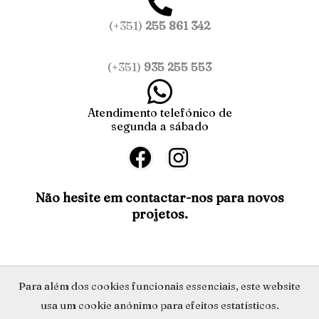
(+351)
255 861 342
(+351)
935 255 553
Atendimento telefónico de
segunda a sábado
F
I
a
n
c
s
Não hesite em contactar-nos para novos
projetos.
e
t
b
a
o
g
o
r
Política de Privacidade
Para além dos cookies funcionais essenciais, este website
k
a
usa um cookie anónimo para efeitos estatísticos.