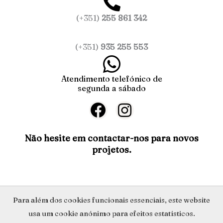
(+351)
255 861 342
(+351)
935 255 553
Atendimento telefónico de
segunda a sábado
F
I
a
n
c
s
Não hesite em contactar-nos para novos
projetos.
e
t
b
a
o
g
o
r
Política de Privacidade
Para além dos cookies funcionais essenciais, este website
k
a
usa um cookie anónimo para efeitos estatísticos.