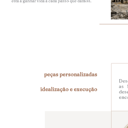
está a ganhar vida a cada passo que damos.
peças personalizadas
Desd
as 
idealização e execução
des
enc