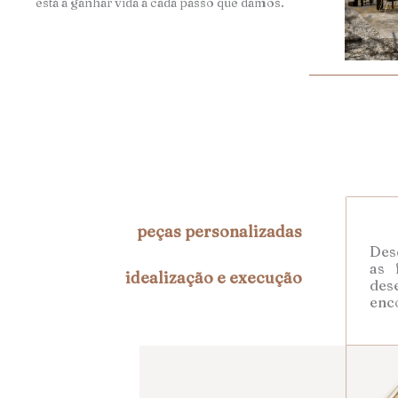
está a ganhar vida a cada passo que damos.
peças personalizadas
Desd
as 
idealização e execução
des
enc