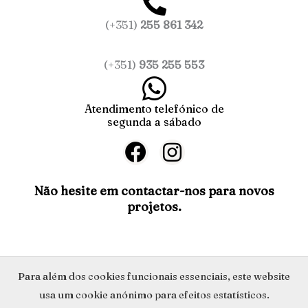
(+351)
255 861 342
(+351)
935 255 553
Atendimento telefónico de
segunda a sábado
F
I
a
n
c
s
Não hesite em contactar-nos para novos
projetos.
e
t
b
a
o
g
o
r
Política de Privacidade
Para além dos cookies funcionais essenciais, este website
k
a
usa um cookie anónimo para efeitos estatísticos.