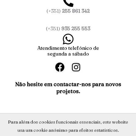
(+351)
255 861 342
(+351)
935 255 553
Atendimento telefónico de
segunda a sábado
F
I
a
n
c
s
Não hesite em contactar-nos para novos
projetos.
e
t
b
a
o
g
o
r
Política de Privacidade
Para além dos cookies funcionais essenciais, este website
k
a
usa um cookie anónimo para efeitos estatísticos.