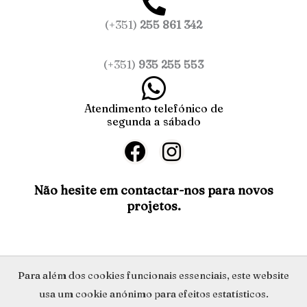
(+351)
255 861 342
(+351)
935 255 553
Atendimento telefónico de
segunda a sábado
F
I
a
n
c
s
Não hesite em contactar-nos para novos
projetos.
e
t
b
a
o
g
o
r
Política de Privacidade
Para além dos cookies funcionais essenciais, este website
k
a
usa um cookie anónimo para efeitos estatísticos.