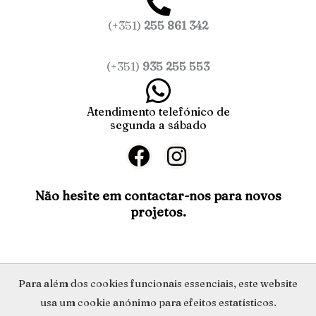
(+351)
255 861 342
(+351)
935 255 553
Atendimento telefónico de
segunda a sábado
F
I
a
n
c
s
Não hesite em contactar-nos para novos
projetos.
e
t
b
a
o
g
o
r
Política de Privacidade
Para além dos cookies funcionais essenciais, este website
k
a
usa um cookie anónimo para efeitos estatísticos.