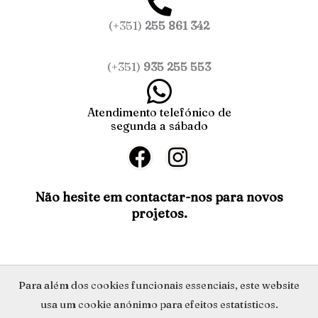
(+351)
255 861 342
(+351)
935 255 553
Atendimento telefónico de
segunda a sábado
F
I
a
n
c
s
Não hesite em contactar-nos para novos
projetos.
e
t
b
a
o
g
o
r
Política de Privacidade
Para além dos cookies funcionais essenciais, este website
k
a
usa um cookie anónimo para efeitos estatísticos.