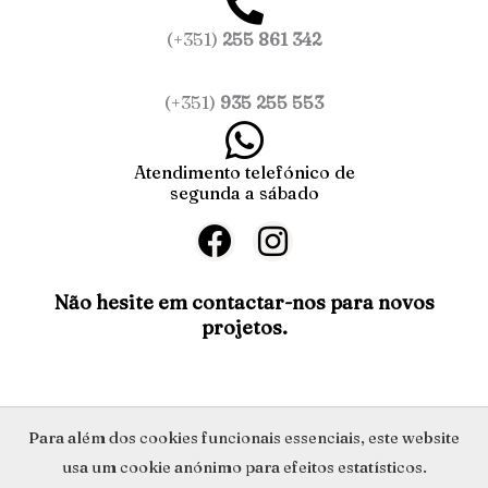
(+351)
255 861 342
(+351)
935 255 553
Atendimento telefónico de
segunda a sábado
F
I
a
n
c
s
Não hesite em contactar-nos para novos
projetos.
e
t
b
a
o
g
o
r
Política de Privacidade
Para além dos cookies funcionais essenciais, este website
k
a
usa um cookie anónimo para efeitos estatísticos.