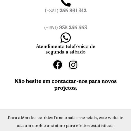
(+351)
255 861 342
(+351)
935 255 553
Atendimento telefónico de
segunda a sábado
F
I
a
n
c
s
Não hesite em contactar-nos para novos
projetos.
e
t
b
a
o
g
o
r
Política de Privacidade
Para além dos cookies funcionais essenciais, este website
k
a
usa um cookie anónimo para efeitos estatísticos.