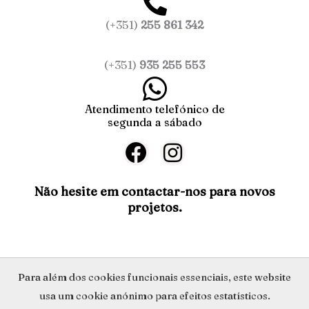
(+351)
255 861 342
(+351)
935 255 553
Atendimento telefónico de
segunda a sábado
F
I
a
n
c
s
Não hesite em contactar-nos para novos
projetos.
e
t
b
a
o
g
o
r
Política de Privacidade
Para além dos cookies funcionais essenciais, este website
k
a
usa um cookie anónimo para efeitos estatísticos.