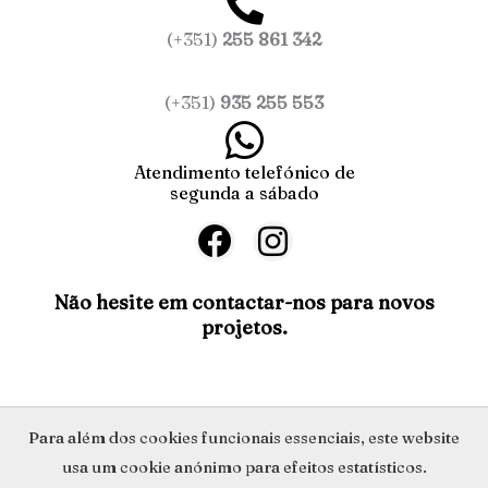
(+351)
255 861 342
(+351)
935 255 553
Atendimento telefónico de
segunda a sábado
F
I
a
n
c
s
Não hesite em contactar-nos para novos
projetos.
e
t
b
a
o
g
o
r
Política de Privacidade
Para além dos cookies funcionais essenciais, este website
k
a
usa um cookie anónimo para efeitos estatísticos.