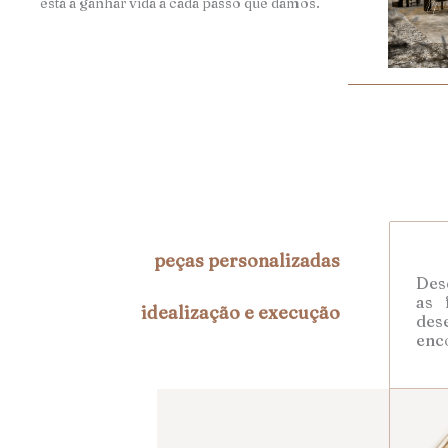
está a ganhar vida a cada passo que damos.
peças personalizadas
Desd
as 
idealização e execução
des
enc