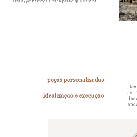
está a ganhar vida a cada passo que damos.
peças personalizadas
Desd
as 
idealização e execução
des
enc