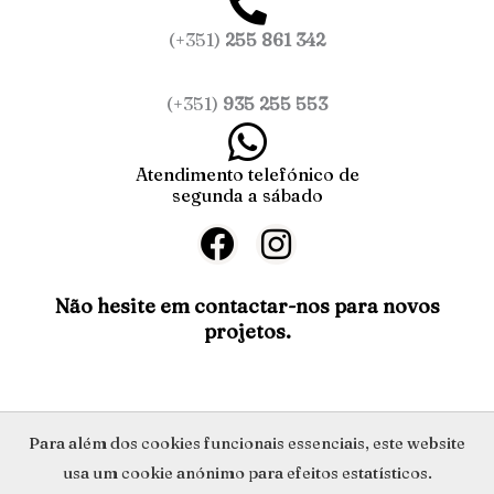
(+351)
255 861 342
(+351)
935 255 553
Atendimento telefónico de
segunda a sábado
F
I
a
n
c
s
Não hesite em contactar-nos para novos
projetos.
e
t
b
a
o
g
o
r
Política de Privacidade
Para além dos cookies funcionais essenciais, este website
k
a
usa um cookie anónimo para efeitos estatísticos.