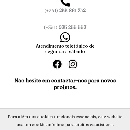
(+351)
255 861 342
(+351)
935 255 553
Atendimento telefónico de
segunda a sábado
F
I
a
n
c
s
Não hesite em contactar-nos para novos
projetos.
e
t
b
a
o
g
o
r
Política de Privacidade
Para além dos cookies funcionais essenciais, este website
k
a
usa um cookie anónimo para efeitos estatísticos.