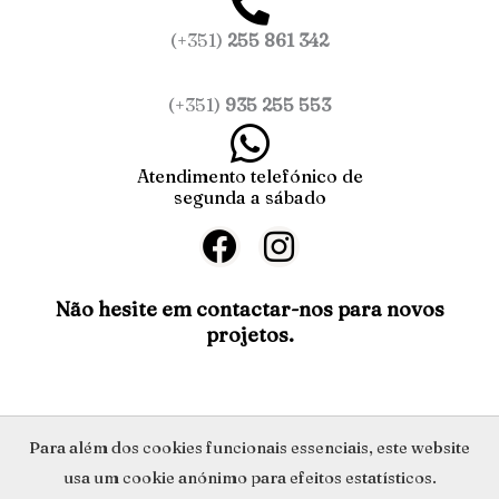
(+351)
255 861 342
(+351)
935 255 553
Atendimento telefónico de
segunda a sábado
F
I
a
n
c
s
Não hesite em contactar-nos para novos
projetos.
e
t
b
a
o
g
o
r
Política de Privacidade
Para além dos cookies funcionais essenciais, este website
k
a
usa um cookie anónimo para efeitos estatísticos.