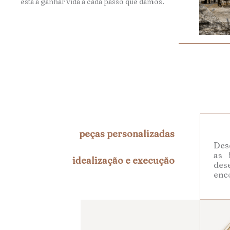
está a ganhar vida a cada passo que damos.
peças personalizadas
Desd
as 
idealização e execução
des
enc