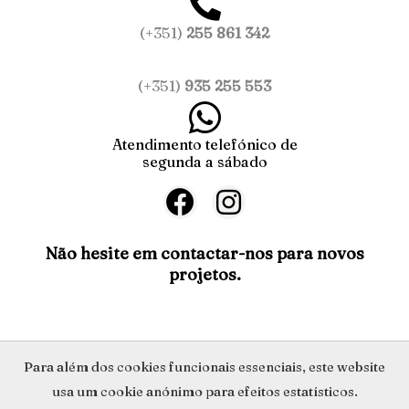
(+351)
255 861 342
(+351)
935 255 553
Atendimento telefónico de
segunda a sábado
F
I
a
n
c
s
Não hesite em contactar-nos para novos
projetos.
e
t
b
a
o
g
o
r
Política de Privacidade
Para além dos cookies funcionais essenciais, este website
k
a
usa um cookie anónimo para efeitos estatísticos.