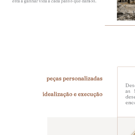
está a ganhar vida a cada passo que damos.
peças personalizadas
Desd
as 
idealização e execução
des
enc