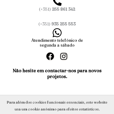
(+351)
255 861 342
(+351)
935 255 553
Atendimento telefónico de
segunda a sábado
F
I
a
n
c
s
Não hesite em contactar-nos para novos
projetos.
e
t
b
a
o
g
o
r
Política de Privacidade
Para além dos cookies funcionais essenciais, este website
k
a
usa um cookie anónimo para efeitos estatísticos.