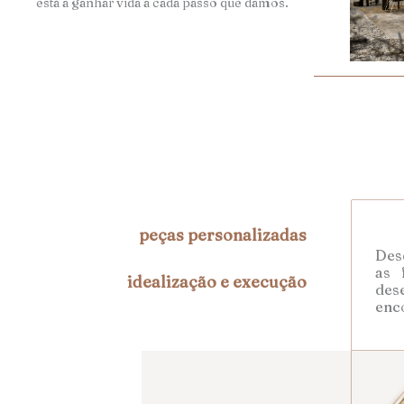
está a ganhar vida a cada passo que damos.
peças personalizadas
Desd
as 
idealização e execução
des
enc