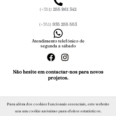
(+351)
255 861 342
(+351)
935 255 553
Atendimento telefónico de
segunda a sábado
F
I
a
n
c
s
Não hesite em contactar-nos para novos
projetos.
e
t
b
a
o
g
o
r
Política de Privacidade
Para além dos cookies funcionais essenciais, este website
k
a
usa um cookie anónimo para efeitos estatísticos.