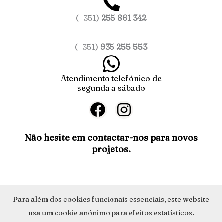
(+351)
255 861 342
(+351)
935 255 553
Atendimento telefónico de
segunda a sábado
F
I
a
n
c
s
Não hesite em contactar-nos para novos
projetos.
e
t
b
a
o
g
o
r
Política de Privacidade
Para além dos cookies funcionais essenciais, este website
k
a
usa um cookie anónimo para efeitos estatísticos.