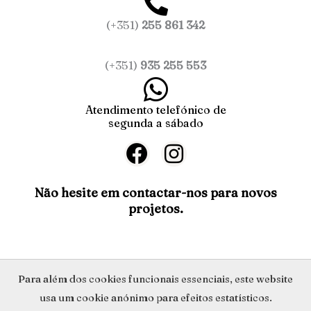
(+351)
255 861 342
(+351)
935 255 553
Atendimento telefónico de
segunda a sábado
F
I
a
n
c
s
Não hesite em contactar-nos para novos
projetos.
e
t
b
a
o
g
o
r
Política de Privacidade
Para além dos cookies funcionais essenciais, este website
k
a
usa um cookie anónimo para efeitos estatísticos.