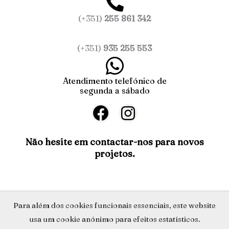
(+351)
255 861 342
(+351)
935 255 553
Atendimento telefónico de
segunda a sábado
F
I
a
n
c
s
Não hesite em contactar-nos para novos
projetos.
e
t
b
a
o
g
o
r
Política de Privacidade
Para além dos cookies funcionais essenciais, este website
k
a
usa um cookie anónimo para efeitos estatísticos.