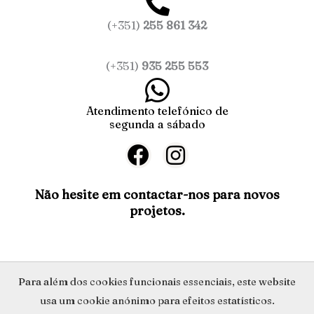
(+351)
255 861 342
(+351)
935 255 553
Atendimento telefónico de
segunda a sábado
F
I
a
n
c
s
Não hesite em contactar-nos para novos
projetos.
e
t
b
a
o
g
o
r
Política de Privacidade
Para além dos cookies funcionais essenciais, este website
k
a
usa um cookie anónimo para efeitos estatísticos.