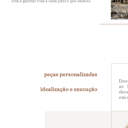
está a ganhar vida a cada passo que damos.
peças personalizadas
Desd
as 
idealização e execução
des
enc