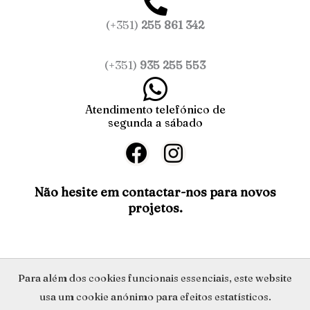
(+351)
255 861 342
(+351)
935 255 553
Atendimento telefónico de
segunda a sábado
F
I
a
n
c
s
Não hesite em contactar-nos para novos
projetos.
e
t
b
a
o
g
o
r
Política de Privacidade
Para além dos cookies funcionais essenciais, este website
k
a
usa um cookie anónimo para efeitos estatísticos.