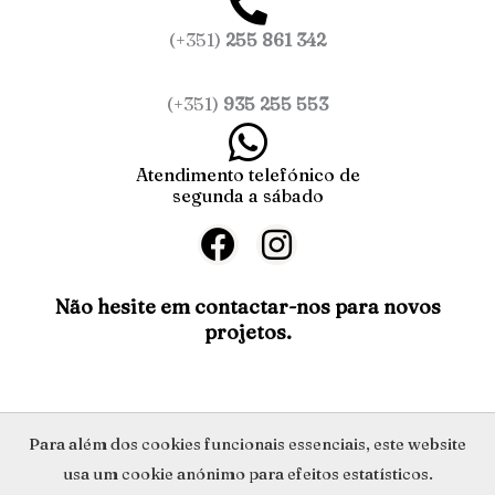
(+351)
255 861 342
(+351)
935 255 553
Atendimento telefónico de
segunda a sábado
F
I
a
n
c
s
Não hesite em contactar-nos para novos
projetos.
e
t
b
a
o
g
o
r
Política de Privacidade
Para além dos cookies funcionais essenciais, este website
k
a
usa um cookie anónimo para efeitos estatísticos.