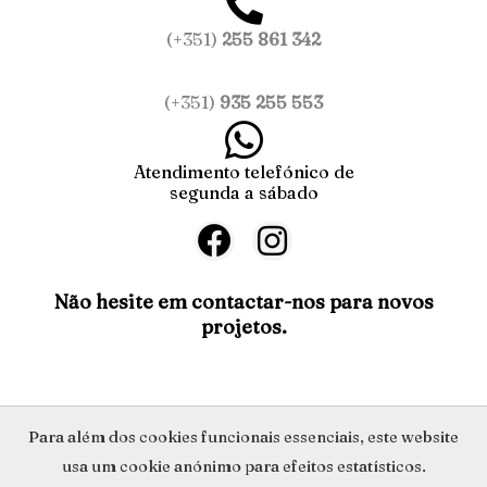
(+351)
255 861 342
(+351)
935 255 553
Atendimento telefónico de
segunda a sábado
F
I
a
n
c
s
Não hesite em contactar-nos para novos
projetos.
e
t
b
a
o
g
o
r
Política de Privacidade
Para além dos cookies funcionais essenciais, este website
k
a
usa um cookie anónimo para efeitos estatísticos.